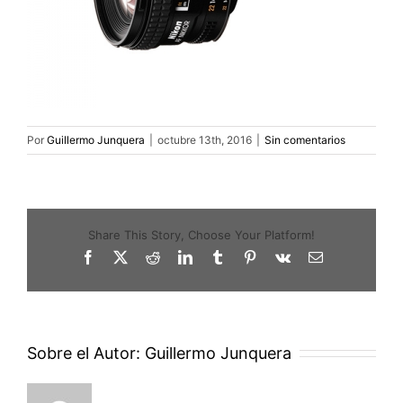
Por
Guillermo Junquera
|
octubre 13th, 2016
|
Sin comentarios
Share This Story, Choose Your Platform!
Facebook
X
Reddit
LinkedIn
Tumblr
Pinterest
Vk
Correo
electrónico
Sobre el Autor:
Guillermo Junquera