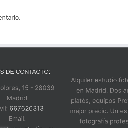
ntario.
S DE CONTACTO:
Alquiler estudio fo
Dolores, 15 - 28039
en Madrid. Dos a
Madrid
platós, equipos Pro
il:
667626313
mejor precio. Un es
Email:
fotografía profe