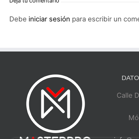
Deja tu comentario
Debe
iniciar sesión
para escribir un come
DATO
Calle 
Móv