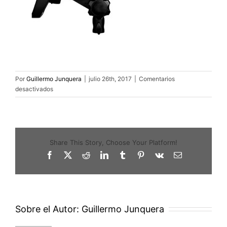
Por
Guillermo Junquera
|
julio 26th, 2017
|
Comentarios
en
desactivados
profoto-
d2-
1000w
Share This Story, Choose Your Platform!
Facebook
X
Reddit
LinkedIn
Tumblr
Pinterest
Vk
Correo
electrónico
Sobre el Autor:
Guillermo Junquera