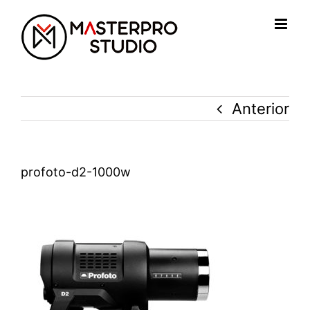
Saltar
al
contenido
Anterior
profoto-d2-1000w