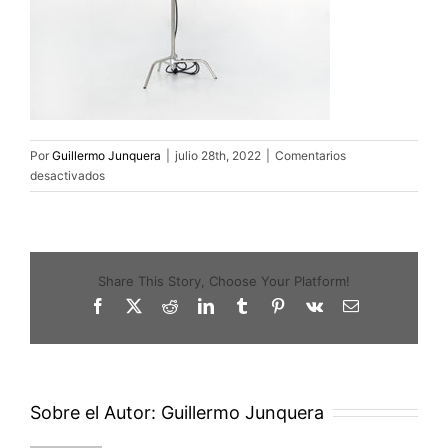
Por
Guillermo Junquera
|
julio 28th, 2022
|
Comentarios
en
desactivados
parabolic
90
4
Share This Story, Choose Your Platform!
Facebook
X
Reddit
LinkedIn
Tumblr
Pinterest
Vk
Correo
electrónico
Sobre el Autor:
Guillermo Junquera