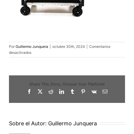
Por
Guillermo Junquera
|
octubre 30th, 2024
|
Comentarios
en
desactivados
carro
magliner++
Share This Story, Choose Your Platform!
Facebook
X
Reddit
LinkedIn
Tumblr
Pinterest
Vk
Correo
electrónico
Sobre el Autor:
Guillermo Junquera