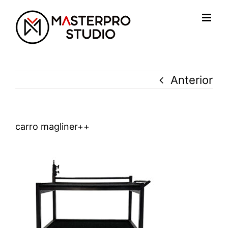
Saltar
al
contenido
Anterior
carro magliner++