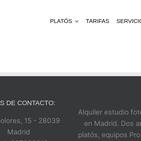
PLATÓS
TARIFAS
SERVICI
S DE CONTACTO:
Alquiler estudio fo
Dolores, 15 - 28039
en Madrid. Dos a
Madrid
platós, equipos Pro