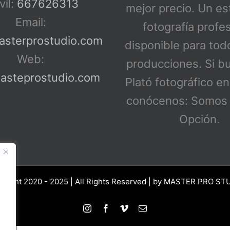
il:
667626313
mejor precio. Un es
Email:
fotografía profe
asterprostudio.com
disponible para tod
Web:
producciones. Si b
steprostudio.com
Plató fotográfico e
conócenos: Somos 
Opción.
yright 2020 - 2025 | All Rights Reserved | by
MASTER PRO ST
Instagram
Facebook
Vimeo
Correo
electrónico