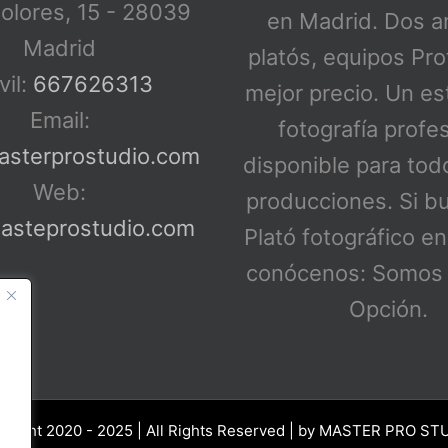
Dolores, 15 - 28039
en Madrid. Dos a
Madrid
platós, equipos Pro
il:
667626313
mejor precio. Un es
Email:
fotografía profe
asterprostudio.com
disponible para tod
Web:
producciones. Si b
steprostudio.com
Plató fotográfico e
conócenos: Somos 
Opción.
yright 2020 - 2025 | All Rights Reserved | by
MASTER PRO ST