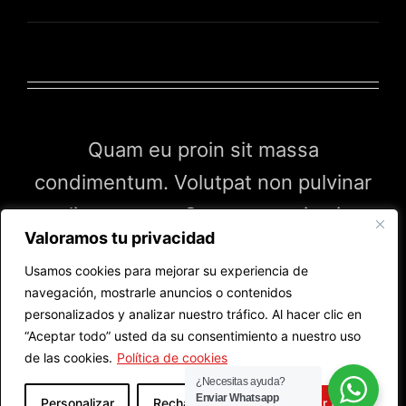
Quam eu proin sit massa
condimentum. Volutpat non pulvinar
aliquet nunc. Quam eu proin sit
Valoramos tu privacidad
massa condimentum.
Usamos cookies para mejorar su experiencia de
navegación, mostrarle anuncios o contenidos
personalizados y analizar nuestro tráfico. Al hacer clic en
“Aceptar todo” usted da su consentimiento a nuestro uso
de las cookies.
Política de cookies
¿Necesitas ayuda?
Enviar Whatsapp
Copyright 2012 – 2019 Avada | All Rights Reserved | Powered by
Personalizar
Rechazar todo
Aceptar todo