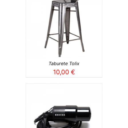
TO
/
Taburete Tolix
10,00
€
TO
/