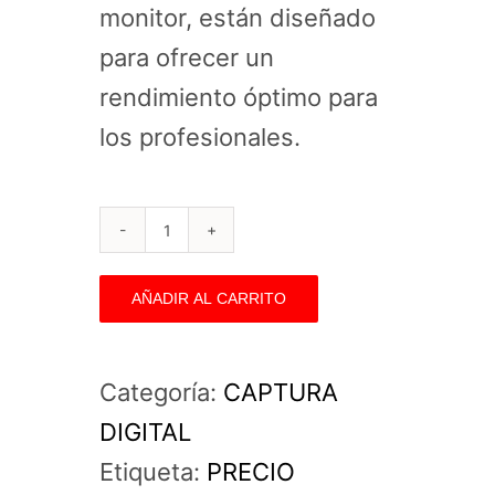
monitor, están diseñado
para ofrecer un
rendimiento óptimo para
los profesionales.
Monitor
Eizo
AÑADIR AL CARRITO
ColorEdge
CS2420
Categoría:
CAPTURA
(24")
DIGITAL
cantidad
Etiqueta:
PRECIO