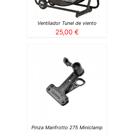
Ventilador Tunel de viento
25,00
€
TO
/
Pinza Manfrotto 275 Miniclamp