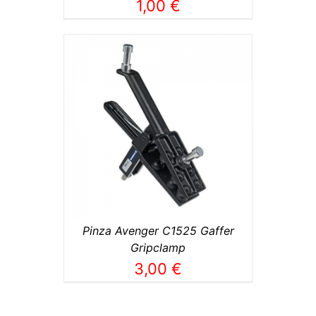
1,00
€
TO
/
Pinza Avenger C1525 Gaffer
Gripclamp
3,00
€