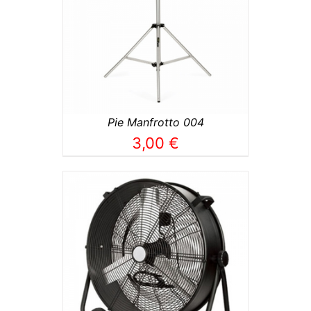
TO
/
Pie Manfrotto 004
3,00
€
TO
/