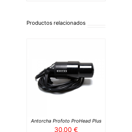
Productos relacionados
TO
/
Antorcha Profoto ProHead Plus
30,00
€