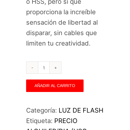
o HSS, pero sí que
proporciona la increíble
sensación de libertad al
disparar, sin cables que
limiten tu creatividad.
Profoto
Remote
AÑADIR AL CARRITO
Air
(Universal)
Categoría:
LUZ DE FLASH
cantidad
Etiqueta:
PRECIO