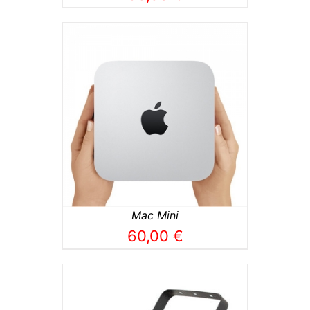
TO
/
Mac Mini
60,00
€