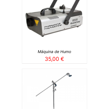
TO
/
Máquina de Humo
35,00
€
TO
/