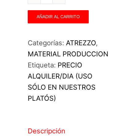
Taburete
Blanco
AÑADIR AL CARRITO
(Alto
y
Categorías:
ATREZZO
,
Mediano)
MATERIAL PRODUCCION
cantidad
Etiqueta:
PRECIO
ALQUILER/DIA (USO
SÓLO EN NUESTROS
PLATÓS)
Descripción