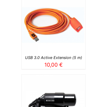
TO
/
USB 3.0 Active Extension (5 m)
10,00
€
TO
/