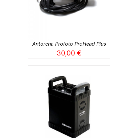
Antorcha Profoto ProHead Plus
30,00
€
TO
/