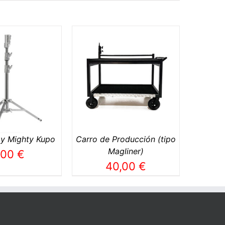
R AL CARRITO
/
DETALLES
y Mighty Kupo
Carro de Producción (tipo
Magliner)
,00
€
40,00
€