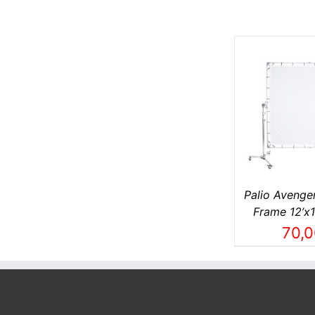
AÑADIR AL CARRITO
/
AÑADIR A
DETALLES
DE
Palio Avenge
Frame 12’x12
70,