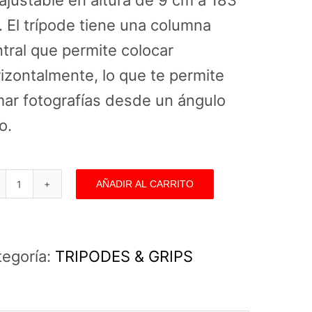
ajustable en altura de 9 cm a 183
 El trípode tiene una columna
tral que permite colocar
izontalmente, lo que te permite
ar fotografías desde un ángulo
o.
AÑADIR AL CARRITO
Tripode
Manfrotto
055
tegoría:
TRIPODES & GRIPS
XPro
3