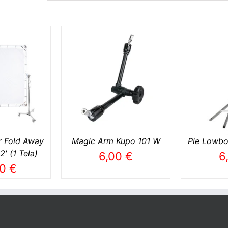
L CARRITO
/
AÑADIR AL CARRITO
/
AÑADI
TALLES
DETALLES
r Fold Away
Magic Arm Kupo 101 W
Pie Lowbo
′ (1 Tela)
6,00
€
6
00
€