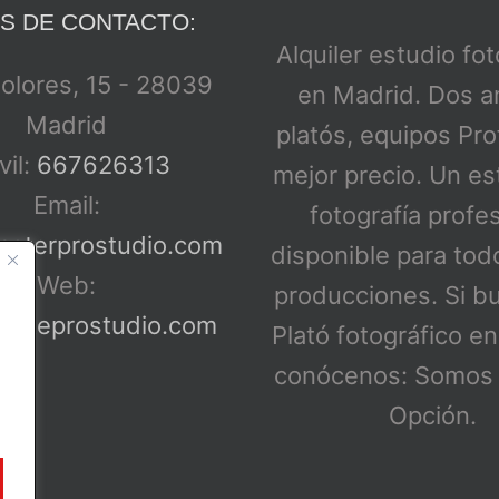
S DE CONTACTO:
Alquiler estudio fo
Dolores, 15 - 28039
en Madrid. Dos a
Madrid
platós, equipos Pro
il:
667626313
mejor precio. Un es
Email:
fotografía profe
asterprostudio.com
disponible para tod
Web:
producciones. Si b
steprostudio.com
Plató fotográfico e
conócenos: Somos 
Opción.