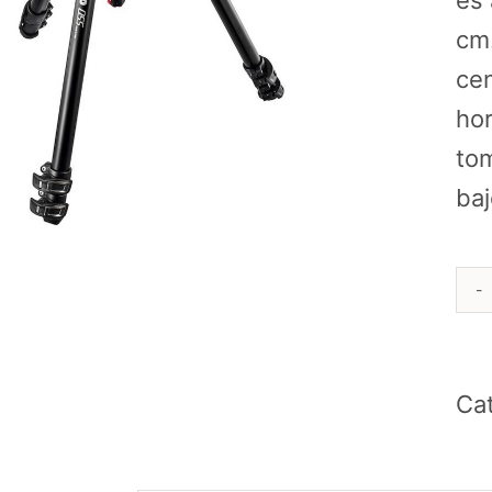
es 
cm.
cen
hor
tom
baj
Ca