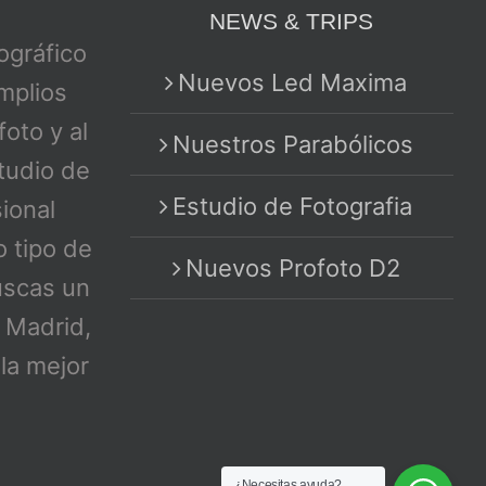
NEWS & TRIPS
tográfico
Nuevos Led Maxima
mplios
foto y al
Nuestros Parabólicos
tudio de
Estudio de Fotografia
sional
o tipo de
Nuevos Profoto D2
uscas un
n Madrid,
la mejor
¿Necesitas ayuda?