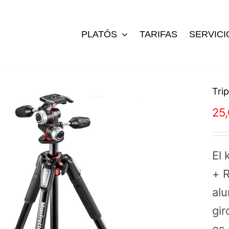
PLATÓS
TARIFAS
SERVICI
Tri
25
El 
+ R
alu
gir