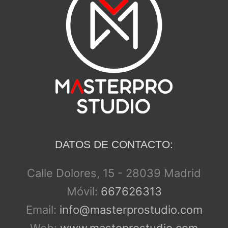
DATOS DE CONTACTO:
Calle Dolores, 15 - 28039 Madrid
Móvil:
667626313
Email:
info@masterprostudio.com
Web:
www.masteprostudio.com