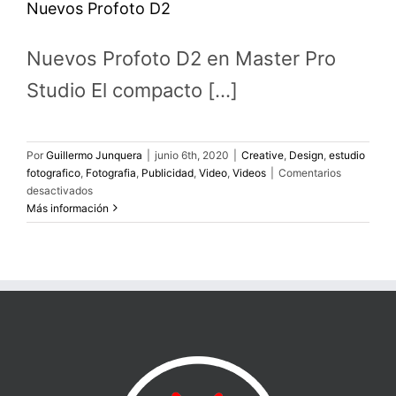
Nuevos Profoto D2
Nuevos Profoto D2 en Master Pro
Studio El compacto [...]
Por
Guillermo Junquera
|
junio 6th, 2020
|
Creative
,
Design
,
estudio
fotografico
,
Fotografia
,
Publicidad
,
Video
,
Videos
|
Comentarios
en
desactivados
Nuevos
Más información
Profoto
D2