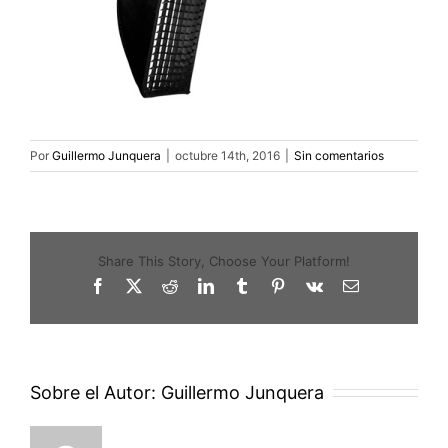
Por
Guillermo Junquera
|
octubre 14th, 2016
|
Sin comentarios
Share This Story, Choose Your Platform!
Facebook
X
Reddit
LinkedIn
Tumblr
Pinterest
Vk
Correo
electrónico
Sobre el Autor:
Guillermo Junquera